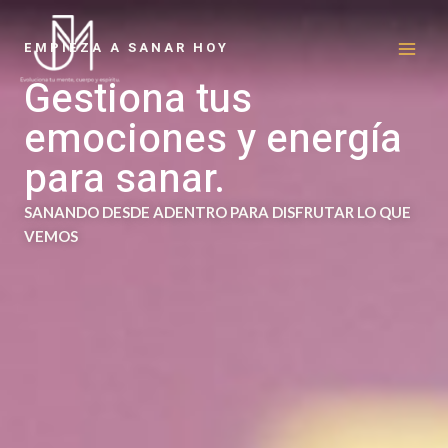
Skip
MAI
to
EMPIEZA A SANAR HOY
ME
content
Gestiona tus
emociones y energía
para sanar.
SANANDO DESDE ADENTRO PARA DISFRUTAR LO QUE
VEMOS