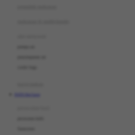
pengolah makanan
Joolz
Jujube
makanan & multivitamin
K
alat menyusui
Kiddycuts
pompa asi
Kumon
penyimpanan asi
L
cooler bags
Leapfrog
kursi makan
Leclerc
DATA Slot Gacor
Lee Vierra
Lillebaby
perawatan bayi
Little Bird Told Me
perawatan kulit
Little Miss Janis
Sunscreen