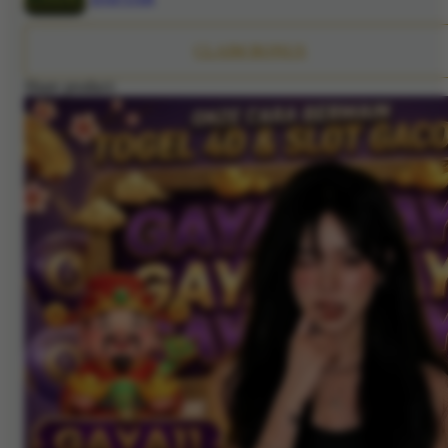
Twistshake
TY Toys
CLAIM BONUS
U
Share product:
V
Veja
Vitaflow
Vtech
W
Waterland
Wellness
X