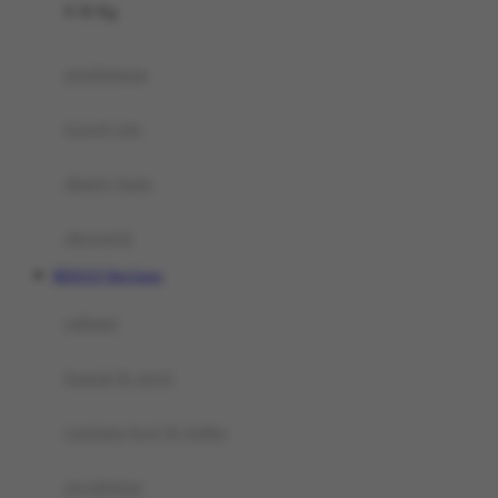
0-36 Kg
Fisher Price
Flipper
gendongan
Friends Of Sally
travel cots
G
diaper bags
Gb
Geko
aksesoris
Graco
RESULT Slot Gacor
Gund
selimut
H
bantal & sprei
Habbie
Haenim
ranjang bayi & balita
Happy Horse
perabotan