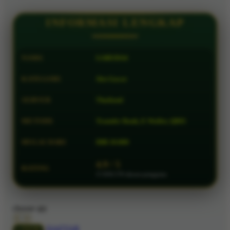
Squishmallows
Starbooks
INFORMASI LENGKAP
Stick-O
Stokke
NAMA
GARUDA4
Sudocrem
KATEGORI
Slot Gacor
Sumimo
SERVER
Thailand
Sunnylife
METODE
Transfer Bank, E-Wallet, QRIS
Sun-Staches
Swimava
MULAI DARI
IDR 10.000
T
4.9 / 5
RATING
17.818.178 ulasan pengguna
Tommee Tippee
Trunki
choose qty
Tutti Bambini
DAFTAR
LOGIN