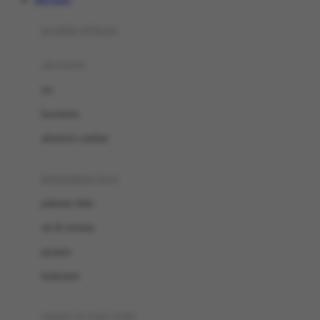
Azetabio
produk terbaru
B
aksesoris
Baabaasheepz
tas
Babiators
kacamata
Baby Dove
aksesoris rambut
Baby Jogger
Baby Rovega
kebutuhan bayi
Babybee
pakaian tidur
Banana Boat
set & terusan
Banz
piyama
Barbie
bodysuits
Beaba
Beauty Barn
sepatu & kaus kaki