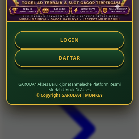
LOGIN
DAFTAR
GARUDA4 Akses Baru x jonatanmalache Platform Resmi
Mudah Untuk Di Akses
© Copyright GARUDA4 | MONKEY